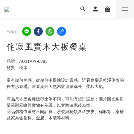
分享到
侘寂風實木大板餐桌
品號：A00TA-9-0385
材質：松木
富有幾何美感，從幾何中提煉設計靈感。近看桌腳是乾淨俐落的
長方形結構。遠看桌面天然木紋連續綿長，柔和大氣。
商品尺寸因各種版型比例不同，可能有些許誤差；圖片因光線與
螢幕顯示略與實物有差異，以實際確認後為準。 
商品價格依選材不同計算，沙發與椅類含科技皮、棉麻等，桌椅
及家具含塑料、金屬、木製等材料。