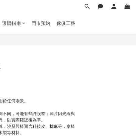
選購指南
門市預約
傢俱工藝
立即購買
桌
用於任何場景。
例不同，可能有些許誤差；圖片因光線與
異，以實際確認後為準。 
算，沙發與椅類含科技皮、棉麻等，桌椅
木製等材料。