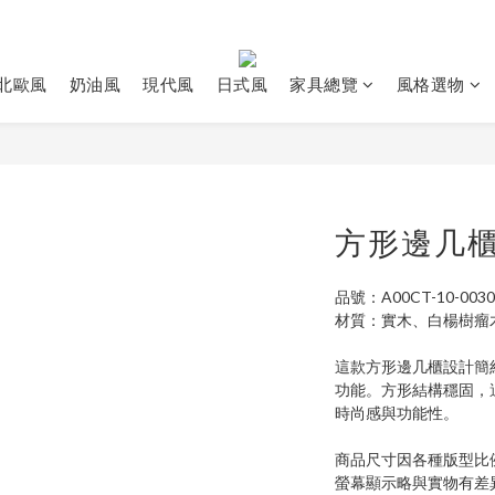
北歐風
奶油風
現代風
日式風
家具總覽
風格選物
方形邊几
品號：A00CT-10-0030
材質：實木、白楊樹瘤
這款方形邊几櫃設計簡
功能。方形結構穩固，
時尚感與功能性。
商品尺寸因各種版型比
螢幕顯示略與實物有差