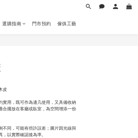
選購指南
門市預約
傢俱工藝
立即購買
櫃
木皮
約實用，既可作為邊几使用，又具備收納
適合擺放在客廳或臥室，為空間增添一份
例不同，可能有些許誤差；圖片因光線與
異，以實際確認後為準。 