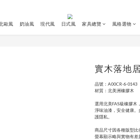
北歐風
奶油風
現代風
日式風
家具總覽
風格選物
實木落地
品號：A00CR-6-0143
材質：北美洲橡膠木
選用北美FAS級橡膠
淨味油漆，安全健康。
護隱私。
商品尺寸因各種版型比
螢幕顯示略與實物有差