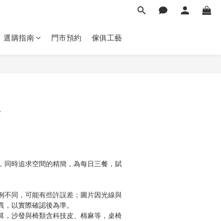
選購指南
門市預約
傢俱工藝
立即購買
桌
，同時追求空間的精簡，為每日三餐，賦
例不同，可能有些許誤差；圖片因光線與
異，以實際確認後為準。 
算，沙發與椅類含科技皮、棉麻等，桌椅