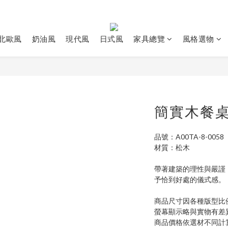
北歐風
奶油風
現代風
日式風
家具總覽
風格選物
簡實木餐
品號：A00TA-8-0058
材質：松木
帶著建築的理性與嚴謹
予恰到好處的儀式感。
商品尺寸因各種版型比
螢幕顯示略與實物有差
商品價格依選材不同計