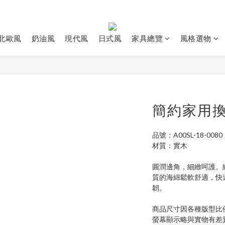
北歐風
奶油風
現代風
日式風
家具總覽
風格選物
簡約家用
品號：A00SL-18-0080
材質：實木
圓潤邊角，細緻呵護。
質的海綿鬆軟舒適，快
韌。
商品尺寸因各種版型比
螢幕顯示略與實物有差