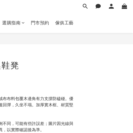
選購指南
門市預約
傢俱工藝
立即購買
換鞋凳
絨布布料包覆木邊角有力支撐防磕碰。優
速回彈，久坐不塌。加厚實木框、材質堅
例不同，可能有些許誤差；圖片因光線與
異，以實際確認後為準。 