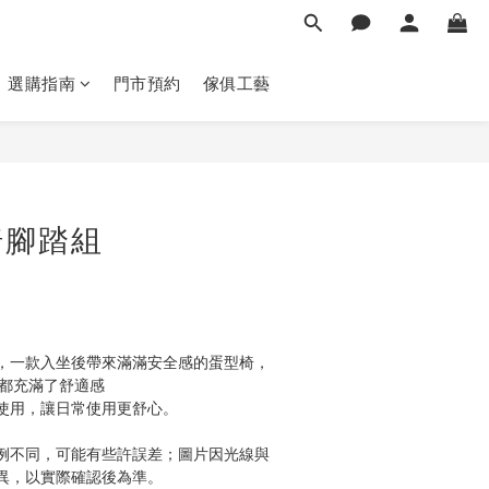
選購指南
門市預約
傢俱工藝
立即購買
椅腳踏組
，一款入坐後帶來滿滿安全感的蛋型椅，
,都充滿了舒適感
使用，讓日常使用更舒心。
例不同，可能有些許誤差；圖片因光線與
異，以實際確認後為準。 