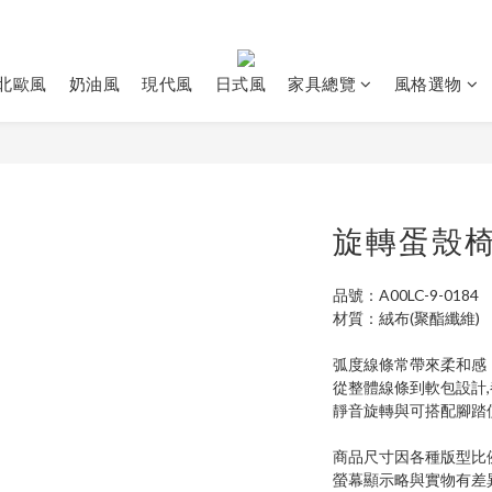
北歐風
奶油風
現代風
日式風
家具總覽
風格選物
旋轉蛋殼
品號：A00LC-9-0184
材質：絨布(聚酯纖維)
弧度線條常帶來柔和感
從整體線條到軟包設計
靜音旋轉與可搭配腳踏
商品尺寸因各種版型比
螢幕顯示略與實物有差