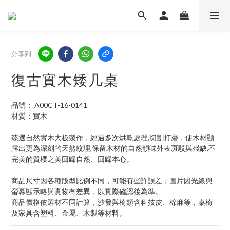
分享到
復古實木矮几桌
品號： A00CT-16-0141
材質：實木
臻選自然實木大板製作，經過多次烘乾處理,切割打磨，使木材顯
露出更為深刻的天然紋理,保留木材的自然韻味外表斑駁與殘缺,不
完美的質樸之美回歸自然、回歸本心。
商品尺寸因各種版型比例不同，可能有些許誤差；圖片因光線與
螢幕顯示略與實物有差異，以實際確認後為準。 
商品價格依選材不同計算，沙發與椅類含科技皮、棉麻等，桌椅
及家具含塑料、金屬、木製等材料。