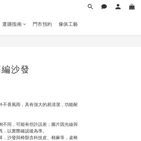
選購指南
門市預約
傢俱工藝
立即購買
藤編沙發
外不畏風雨，具有強大的易清潔，功能耐
例不同，可能有些許誤差；圖片因光線與
異，以實際確認後為準。 
算，沙發與椅類含科技皮、棉麻等，桌椅