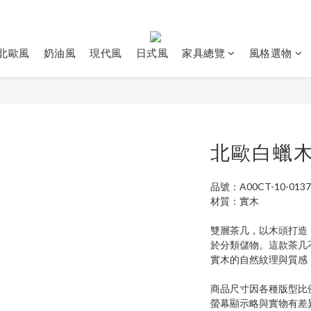
北歐風
奶油風
現代風
日式風
家具總覽
風格選物
北歐白蠟
品號：A00CT-10-0137
材質：實木
雙層茶几，以木頭打造
於分類儲物。這款茶几
實木的自然紋理與質感
商品尺寸因各種版型比
螢幕顯示略與實物有差