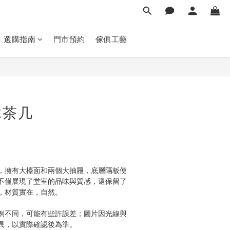
選購指南
門市預約
傢俱工藝
立即購買
木茶几
，擁有大檯面和兩個大抽屜，底層隔板便
不僅展現了堂室的品味與質感，還保留了
，材質實在，自然。
例不同，可能有些許誤差；圖片因光線與
異，以實際確認後為準。