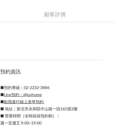
顧客評價
預約資訊
■預約專線：02-2232-3886
■
Line預約：
@luvhome
■
點我進行線上表單預約
■ 地址：新北市永和區中山路一段161號2樓
■ 營業時間（全時段採預約制）：
週一至週五 9:00~19:00