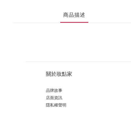
商品描述
關於妝點家
品牌故事
店面資訊
隱私權聲明