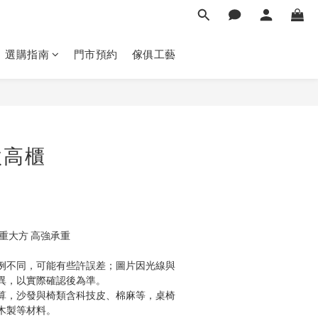
選購指南
門市預約
傢俱工藝
立即購買
款高櫃
重大方 高強承重
例不同，可能有些許誤差；圖片因光線與
異，以實際確認後為準。 
算，沙發與椅類含科技皮、棉麻等，桌椅
木製等材料。