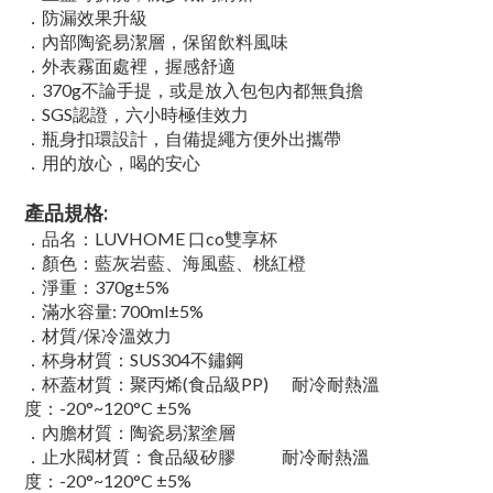
．防漏效果升級
．內部陶瓷易潔層，保留飲料風味
．外表霧面處裡，握感舒適
．370g不論手提，或是放入包包內都無負擔
．SGS認證，六小時極佳效力
．瓶身扣環設計，自備提繩方便外出攜帶
．用的放心，喝的安心
產品規格:
．品名：LUVHOME 口co雙享杯
．顏色：藍灰岩藍、海風藍、桃紅橙
．淨重：370g±5%
．滿水容量: 700ml±5%
．材質/保冷溫效力
．杯身材質：SUS304不鏽鋼
．杯蓋材質：聚丙烯(食品級PP) 耐冷耐熱溫
度：-20°~120°C ±5%
．內膽材質：陶瓷易潔塗層
．止水閥材質：食品級矽膠 耐冷耐熱溫
度：-20°~120°C ±5%