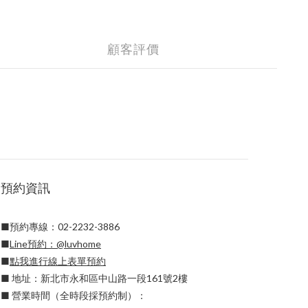
顧客評價
預約資訊
■預約專線：02-2232-3886
■
Line預約：
@luvhome
■
點我進行線上表單預約
■ 地址：新北市永和區中山路一段161號2樓
■ 營業時間（全時段採預約制）：