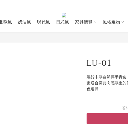
北歐風
奶油風
現代風
日式風
家具總覽
風格選物
LU-01
屬於中厚自然摔半青皮，
更適合需要肉感厚重的
色選擇
若