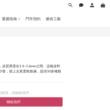
選購指南
門市預約
傢俱工藝
皮質厚度在1.4~1.6mm之間。這種皮料
沙發，摸上去更柔軟飽滿，提供30多種顏
想購買，請聯絡我們。
聯絡我們