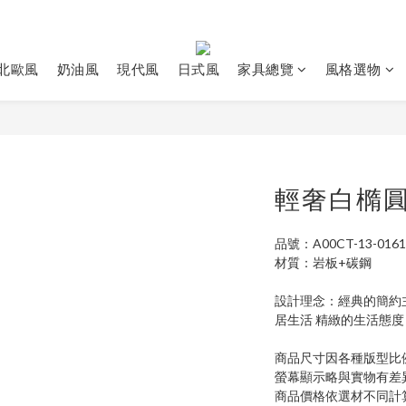
北歐風
奶油風
現代風
日式風
家具總覽
風格選物
輕奢白橢
品號：A00CT-13-0161
材質：岩板+碳鋼
設計理念：經典的簡約
居生活 精緻的生活態
商品尺寸因各種版型比
螢幕顯示略與實物有差
商品價格依選材不同計