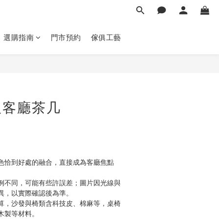
選購指南
門市預約
傢俱工藝
立即購買
板客廳茶几
色恰到好處的融合，直接成為客廳焦點
例不同，可能有些許誤差；圖片因光線與
異，以實際確認後為準。
算，沙發與椅類含科技皮、棉麻等，桌椅
木製等材料。