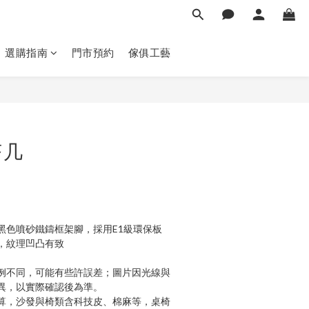
選購指南
門市預約
傢俱工藝
立即購買
茶几
黑色噴砂鐵鑄框架腳，採用E1級環保板
，紋理凹凸有致
例不同，可能有些許誤差；圖片因光線與
異，以實際確認後為準。 
算，沙發與椅類含科技皮、棉麻等，桌椅