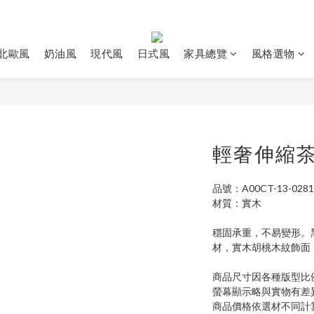
北歐風
奶油風
現代風
日式風
家具總覽
風格選物
輕奢伸縮
品號：A00CT-13-0281
材質：實木
穩固承重，不易變形。
材，實木胡桃木紋飾面
商品尺寸因各種版型比
螢幕顯示略與實物有差
商品價格依選材不同計