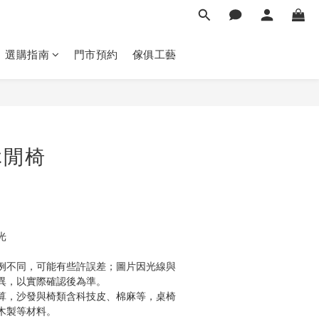
選購指南
門市預約
傢俱工藝
立即購買
休閒椅
光
例不同，可能有些許誤差；圖片因光線與
異，以實際確認後為準。 
算，沙發與椅類含科技皮、棉麻等，桌椅
木製等材料。