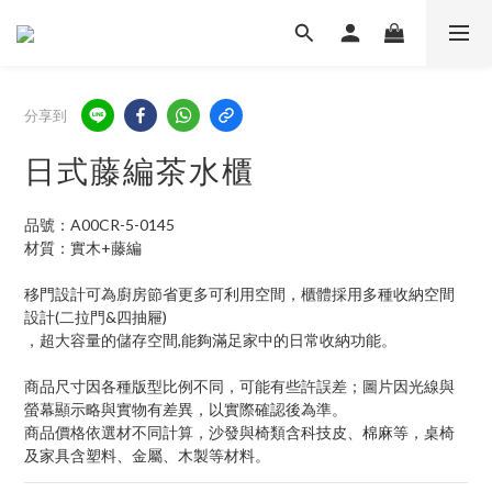
分享到
日式藤編茶水櫃
品號：A00CR-5-0145
材質：實木+藤編
移門設計可為廚房節省更多可利用空間，櫃體採用多種收納空間
設計(二拉門&四抽屜)
，超大容量的儲存空間,能夠滿足家中的日常收納功能。
商品尺寸因各種版型比例不同，可能有些許誤差；圖片因光線與
螢幕顯示略與實物有差異，以實際確認後為準。 
商品價格依選材不同計算，沙發與椅類含科技皮、棉麻等，桌椅
及家具含塑料、金屬、木製等材料。