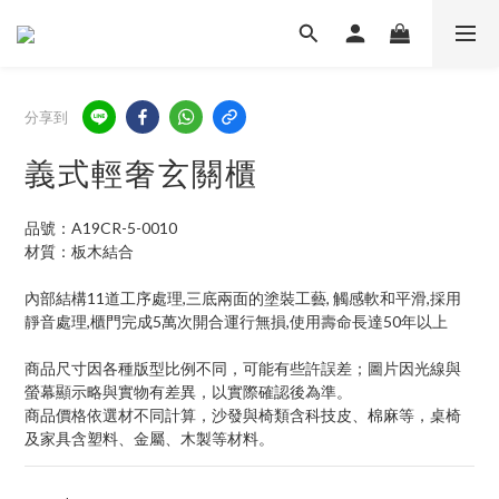
分享到
義式輕奢玄關櫃
品號：A19CR-5-0010
材質：板木結合
內部結構11道工序處理,三底兩面的塗裝工藝, 觸感軟和平滑,採用
靜音處理,櫃門完成5萬次開合運行無損,使用壽命長達50年以上
商品尺寸因各種版型比例不同，可能有些許誤差；圖片因光線與
螢幕顯示略與實物有差異，以實際確認後為準。 
商品價格依選材不同計算，沙發與椅類含科技皮、棉麻等，桌椅
及家具含塑料、金屬、木製等材料。