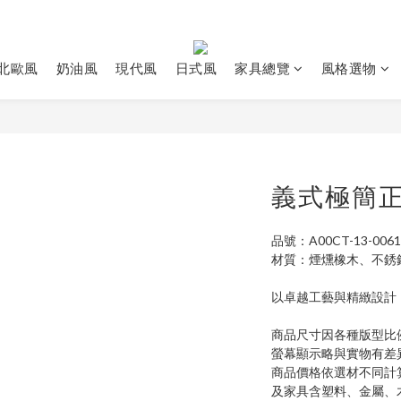
北歐風
奶油風
現代風
日式風
家具總覽
風格選物
義式極簡
品號：A00CT-13-0061
材質：煙燻橡木、不銹
以卓越工藝與精緻設計
商品尺寸因各種版型比
螢幕顯示略與實物有差
商品價格依選材不同計
及家具含塑料、金屬、