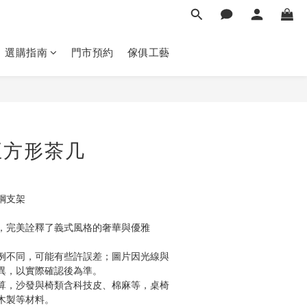
選購指南
門市預約
傢俱工藝
立即購買
正方形茶几
鋼支架
，完美詮釋了義式風格的奢華與優雅
例不同，可能有些許誤差；圖片因光線與
異，以實際確認後為準。 
算，沙發與椅類含科技皮、棉麻等，桌椅
木製等材料。