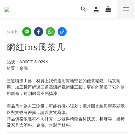
分享到
網紅ins風茶几
品號：A00CT-8-0296
材質：金屬
三道噴漆工藝，材質上我們選用質地堅韌的優質精鐵，結實耐
用。加工且再經過三道高溫靜電烤漆工藝，更好的延長了它的使
用壽命，耐刮耐磨不易掉漆
商品尺寸為人工測量，可能有微小誤差；圖片因光線與螢幕顯示
略與實物有差異，請以實物為準。
商品價格依選材不同計算，沙發與椅類含科技皮、棉麻等，桌椅
及家具含塑料、金屬、木製等材料。