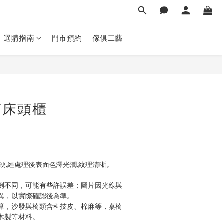
選購指南
門市預約
傢俱工藝
立即購買
何床頭櫃
硬,經處理後表面色澤光潤,紋理清晰。
例不同，可能有些許誤差；圖片因光線與
異，以實際確認後為準。 
算，沙發與椅類含科技皮、棉麻等，桌椅
木製等材料。