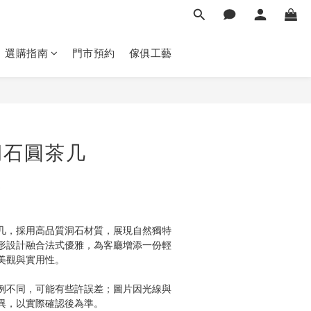
選購指南
門市預約
傢俱工藝
立即購買
洞石圓茶几
几，採用高品質洞石材質，展現自然獨特
形設計融合法式優雅，為客廳增添一份輕
美觀與實用性。
例不同，可能有些許誤差；圖片因光線與
異，以實際確認後為準。 