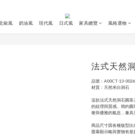
北歐風
奶油風
現代風
日式風
家具總覽
風格選物
法式天然
品號：A00CT-13-0026
材質：天然米白洞石
這款法式天然洞石圓茶
的紋理與質感。簡約圓
奢與優雅的氣息，兼具
商品尺寸因各種版型比
螢幕顯示略與實物有差