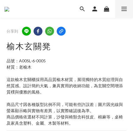
分享到
榆木玄關凳
品號：A00SL-6-0005
材質：老榆木
這款榆木玄關櫃採用高品質榆木材質，展現獨特的木質紋理與自
然質感。設計簡約大氣，兼具實用的收納功能，為玄關空間增添
質樸與優雅的風格。
商品尺寸因各種版型比例不同，可能有些許誤差；圖片因光線與
螢幕顯示略與實物有差異，以實際確認後為準。 
商品價格依選材不同計算，沙發與椅類含科技皮、棉麻等，桌椅
及家具含塑料、金屬、木製等材料。