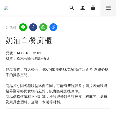
分享到
奶油白餐廚櫃
品號：A00CR-3-0183
材質：松木+鋼化玻璃+五金
輕鬆置物，寬大檯面，40CM加厚櫃身,寬敞操作台 面,打造得心應
手的操作空間。
商品尺寸因各種版型比例不同，可能有些許誤差；圖片因光線與
螢幕顯示略與實物有差異，以實際確認後為準。
商品價格依選材不同計算，沙發與椅類含科技皮、棉麻等，桌椅
及家具含塑料、金屬、木製等材料。