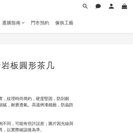
選購指南
門市預約
傢俱工藝
立即購買
奢岩板圓形茶几
實，紋理時尚簡約，硬度堅固，防刮耐
細膩，耐磨透氣。高溫烤漆鐵藝，防蟲防
例不同，可能有些許誤差；圖片因光線與
異，以實際確認後為準。 