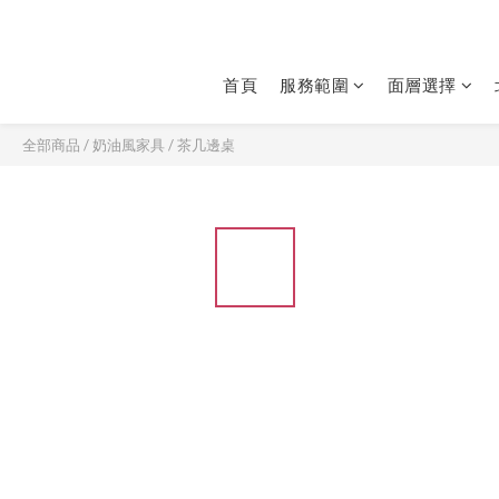
首頁
服務範圍
面層選擇
全部商品
/
奶油風家具
/
茶几邊桌