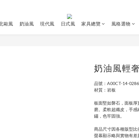
北歐風
奶油風
現代風
日式風
家具總覽
風格選物
奶油風輕
品號：A00CT-14-0286
材質：岩板
板面堅如磐石，面板厚
磨。柔軟超纖皮，手感
鏽，色牢固強。
商品尺寸因各種版型比
螢幕顯示略與實物有差