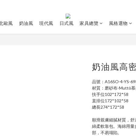
北歐風
奶油風
現代風
日式風
家具總覽
風格選物
奶油風高
品號：A16SO-4-YS-69
材質：磨砂布-Muttò
扶手位102*172*58
直排位172*102*58
總長274*172*58
順滑親膚細膩材質，舒
綿柔軟靠包。海綿用量多
部，不易塌陷。