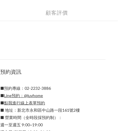
顧客評價
預約資訊
■預約專線：02-2232-3886
■
Line預約：
@luvhome
■
點我進行線上表單預約
■ 地址：新北市永和區中山路一段161號2樓
■ 營業時間（全時段採預約制）：
週一至週五 9:00~19:00