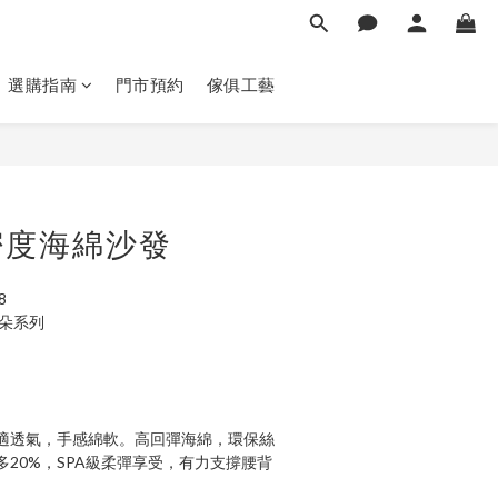
選購指南
門市預約
傢俱工藝
立即購買
密度海綿沙發
8
慕朵系列
適透氣，手感綿軟。高回彈海綿，環保絲
20%，SPA級柔彈享受，有力支撐腰背