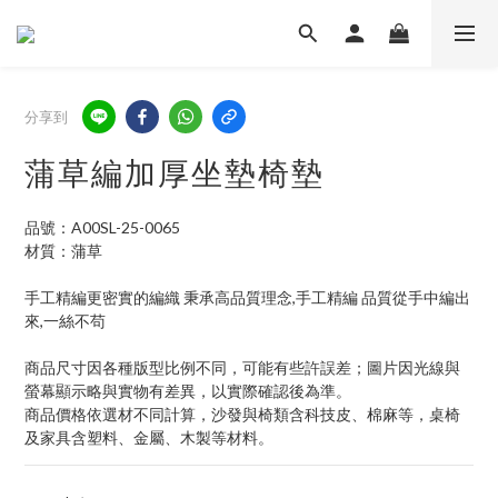
分享到
蒲草編加厚坐墊椅墊
品號：A00SL-25-0065
材質：蒲草
手工精編更密實的編織 秉承高品質理念,手工精編 品質從手中編出
來,一絲不苟
商品尺寸因各種版型比例不同，可能有些許誤差；圖片因光線與
螢幕顯示略與實物有差異，以實際確認後為準。 
商品價格依選材不同計算，沙發與椅類含科技皮、棉麻等，桌椅
及家具含塑料、金屬、木製等材料。