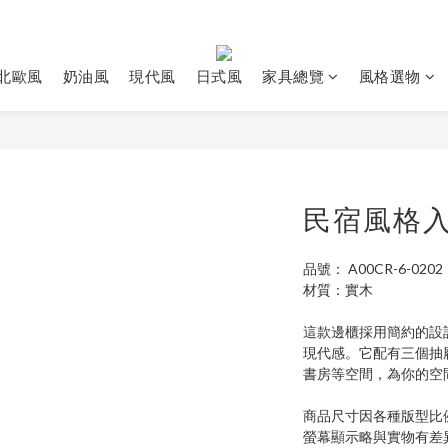
北歐風
奶油風
現代風
日式風
家具總覽
風格選物
民宿風格
品號： A00CR-6-0202
材質：實木
這款邊櫃採用簡約的設
現代感。它配有三個抽
書房等空間，為你的空
商品尺寸因各種版型比
螢幕顯示略與實物有差