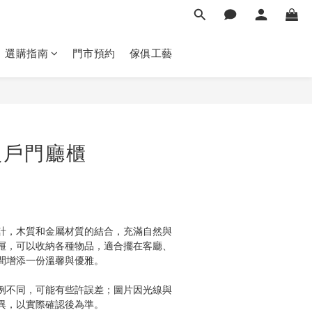
選購指南
門市預約
傢俱工藝
立即購買
入戶門廳櫃
計，木質和金屬材質的結合，充滿自然與
屜，可以收納各種物品，適合擺在客廳、
間增添一份溫馨與優雅。
例不同，可能有些許誤差；圖片因光線與
異，以實際確認後為準。