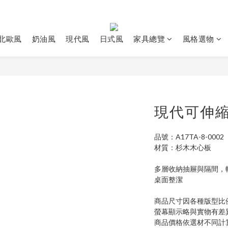
北歐風
奶油風
現代風
日式風
家具總覽
風格選物
現代可伸
品號：A17TA-8-0002
材質：杉木木心板
多層收納抽屜與隔間，
桌面整潔
商品尺寸因各種版型比
螢幕顯示略與實物有差
商品價格依選材不同計