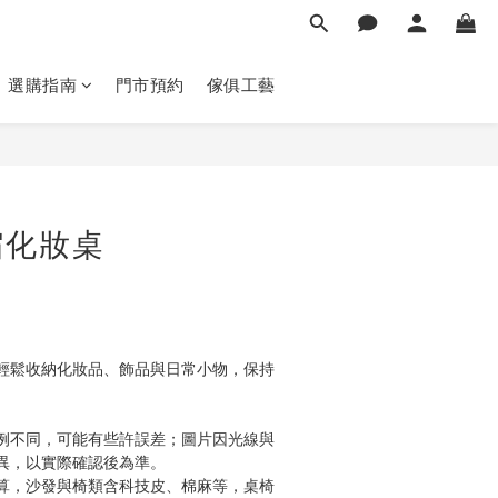
選購指南
門市預約
傢俱工藝
立即購買
縮化妝桌
輕鬆收納化妝品、飾品與日常小物，保持
例不同，可能有些許誤差；圖片因光線與
異，以實際確認後為準。 
算，沙發與椅類含科技皮、棉麻等，桌椅