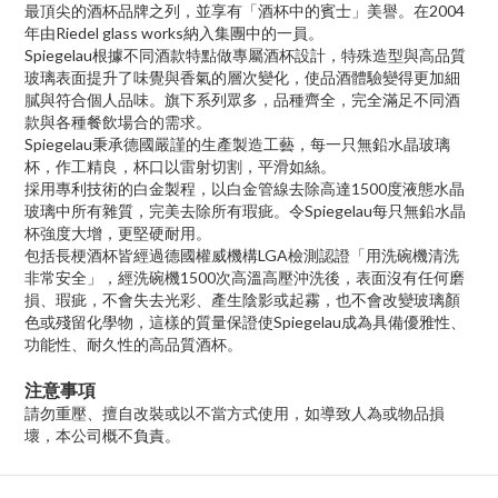
最頂尖的酒杯品牌之列，並享有「酒杯中的賓士」美譽。在2004
年由Riedel glass works納入集團中的一員。
Spiegelau根據不同酒款特點做專屬酒杯設計，特殊造型與高品質
玻璃表面提升了味覺與香氣的層次變化，使品酒體驗變得更加細
膩與符合個人品味。旗下系列眾多，品種齊全，完全滿足不同酒
款與各種餐飲場合的需求。
Spiegelau秉承德國嚴謹的生產製造工藝，每一只無鉛水晶玻璃
杯，作工精良，杯口以雷射切割，平滑如絲。
採用專利技術的白金製程，以白金管線去除高達1500度液態水晶
玻璃中所有雜質，完美去除所有瑕疵。令Spiegelau每只無鉛水晶
杯強度大增，更堅硬耐用。
包括長梗酒杯皆經過德國權威機構LGA檢測認證「用洗碗機清洗
非常安全」，經洗碗機1500次高溫高壓沖洗後，表面沒有任何磨
損、瑕疵，不會失去光彩、產生陰影或起霧，也不會改變玻璃顏
色或殘留化學物，這樣的質量保證使Spiegelau成為具備優雅性、
功能性、耐久性的高品質酒杯。
注意事項
請勿重壓、擅自改裝或以不當方式使用，如導致人為或物品損
壞，本公司概不負責。