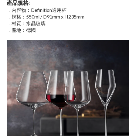
產品規格:
．內容物：Definition通用杯
．規格：550ml / D91mm x H235mm
．材質：水晶玻璃
．產地：德國