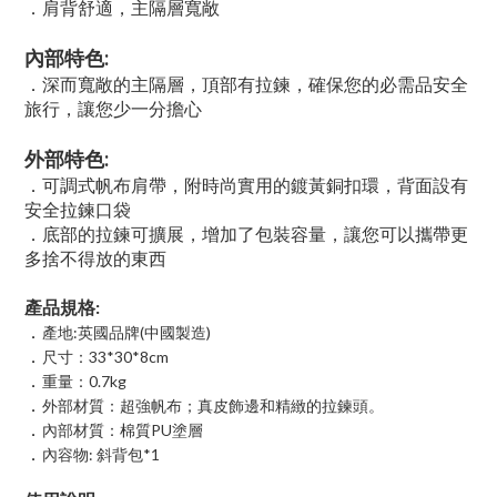
．肩背舒適，主隔層寬敞
內部特色:
．深而寬敞的主隔層，頂部有拉鍊，確保您的必需品安全
旅行，讓您少一分擔心
外部特色:
．可調式帆布肩帶，附時尚實用的鍍黃銅扣環，背面設有
安全拉鍊口袋
．底部的拉鍊可擴展，增加了包裝容量，讓您可以攜帶更
多捨不得放的東西
產品規格:
．
產地:英國品牌(中國製造)
．
尺寸：33*30*8cm
．
重量：0.7kg
．
外部材質：超強帆布；真皮飾邊和精緻的拉鍊頭。
．
內部材質：棉質PU塗層
．
內容物: 斜背包*1