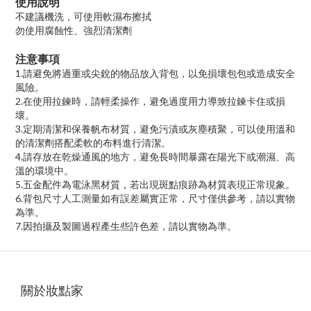
使用說明
不建議機洗，可使用軟濕布擦拭
勿使用腐蝕性、強烈清潔劑
注意事項
1.請避免將過重或尖銳的物品放入背包，以免損壞包包或造成安全
風險。
2.在使用拉鍊時，請輕柔操作，避免過度用力導致拉鍊卡住或損
壞。
3.定期清潔和保養帆布材質，避免污漬或灰塵積聚，可以使用溫和
的清潔劑搭配柔軟的布料進行清潔。
4.請存放在乾燥通風的地方，避免長時間暴露在陽光下或潮濕、高
溫的環境中。
5.五金配件為電泳黑材質，若出現斑點痕跡為材質表現正常現象。
6.背包尺寸人工測量如有誤差屬實正常，尺寸僅供參考，請以實物
為準。
7.因拍攝及製圖過程產生些許色差，請以實物為準。
關於妝點家