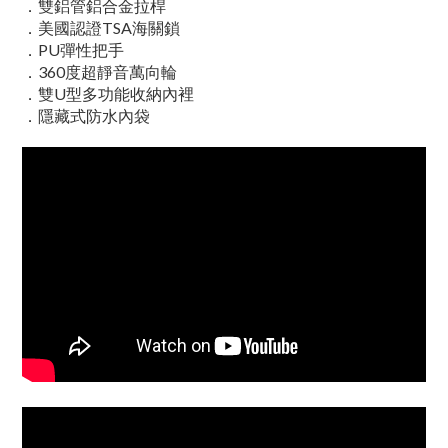
．雙鋁管鋁合金拉桿
．美國認證TSA海關鎖
．PU彈性把手
．360度超靜音萬向輪
．雙U型多功能收納內裡
．隱藏式防水內袋