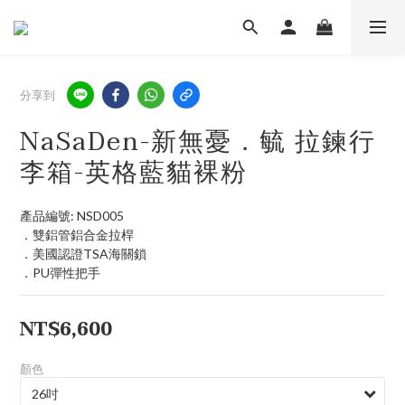
分享到
NaSaDen-新無憂．毓 拉鍊行
李箱-英格藍貓裸粉
產品編號: NSD005
．雙鋁管鋁合金拉桿
．美國認證TSA海關鎖
．PU彈性把手
NT$6,600
顏色