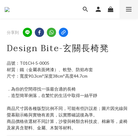
分享到
Design Bite-玄關長椅凳
品號：T01CH-5-0005
材質：鐵（金屬表面烤漆）、軟墊、防焰布套
尺寸：寬度90.3cm*深度38cm*高度44.7cm
．為你的空間尋找一張最合適的長椅
．造型簡單俐落，在繁忙的生活中取得一絲平靜
商品尺寸因各種版型比例不同，可能有些許誤差；圖片因光線與
螢幕顯示略與實物有差異，以實際確認後為準。 
商品價格依選材不同計算，沙發與椅類含科技皮、棉麻等，桌椅
及家具含塑料、金屬、木製等材料。