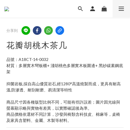
分享到
花瓣胡桃木茶几
品號：A18CT-14-0032
材質：多層實木彎板櫃+ 淺胡桃色多層實木板圍邊+ 黑紗碳素鋼底
架
抑菌岩板,採自高山優質岩石,經1280°高溫燒製而成，更具有耐高
溫,防滲透、耐刮耐磨、易清潔等特性
商品尺寸因各種版型比例不同，可能有些許誤差；圖片因光線與
螢幕顯示略與實物有差異，以實際確認後為準。
商品價格依選材不同計算，沙發與椅類含科技皮、棉麻等，桌椅
及家具含塑料、金屬、木製等材料。