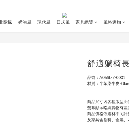
北歐風
奶油風
現代風
日式風
家具總覽
風格選物
舒適躺椅
品號：A06SL-7-0001
材質：半苯染牛皮-Gla
商品尺寸因各種版型比
螢幕顯示略與實物有差
商品價格依選材不同計
及家具含塑料、金屬、