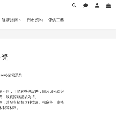
選購指南
門市預約
傢俱工藝
立即購買
長凳
nso格蘭索系列
例不同，可能有些許誤差；圖片因光線與
異，以實際確認後為準。 
算，沙發與椅類含科技皮、棉麻等，桌椅
木製等材料。