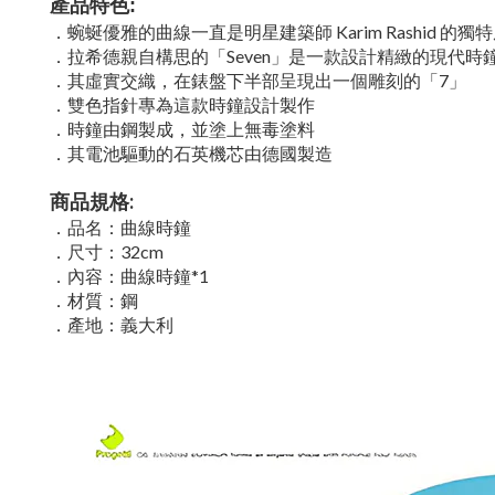
產品特色:
．蜿蜒優雅的曲線一直是明星建築師 Karim Rashid 的獨
．拉希德親自構思的「Seven」是一款設計精緻的現代時
．其虛實交織，在錶盤下半部呈現出一個雕刻的「7」
．雙色指針專為這款時鐘設計製作
．時鐘由鋼製成，並塗上無毒塗料
．其電池驅動的石英機芯由德國製造
商品規格:
．
品名：曲線時鐘
．
尺寸：32cm
．內容：曲線時鐘*1
．
材質：鋼
．
產地：義大利