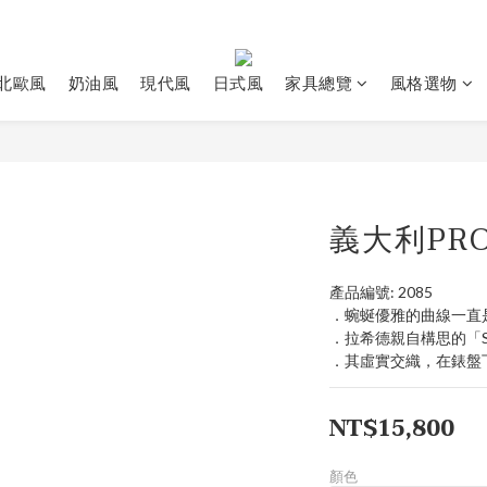
北歐風
奶油風
現代風
日式風
家具總覽
風格選物
義大利PRO
產品編號: 2085
．蜿蜒優雅的曲線一直是明星
．拉希德親自構思的「S
．其虛實交織，在錶盤
NT$15,800
顏色