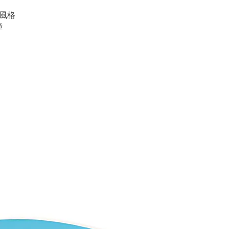
特風格
鐘