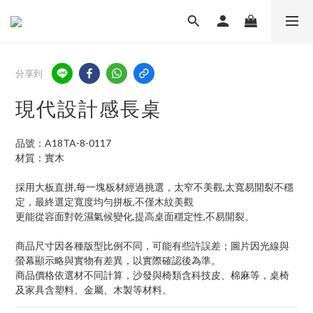
分享到
現代設計感長桌
品號：A18TA-8-0117
材質：實木
採用大板直拼,每一塊板材經過挑選，太窄不美觀,太寬易開裂不穩
定，最終選定寬度均勻拼板,不僅木紋美觀
更能從容面對乾濕氣候變化,提高桌面穩定性,不易開裂。
商品尺寸因各種版型比例不同，可能有些許誤差；圖片因光線與
螢幕顯示略與實物有差異，以實際確認後為準。
商品價格依選材不同計算，沙發與椅類含科技皮、棉麻等，桌椅
及家具含塑料、金屬、木製等材料。