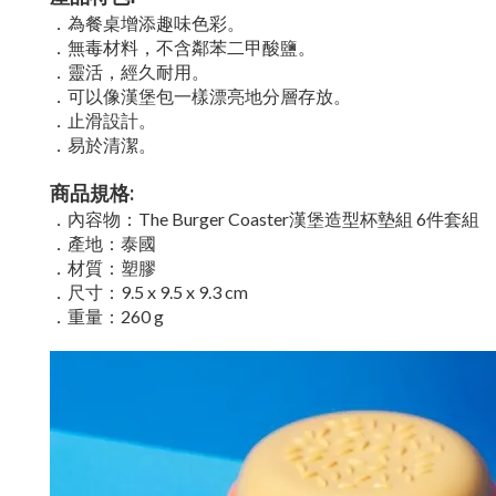
．為餐桌增添趣味色彩。
．無毒材料，不含鄰苯二甲酸鹽。
．靈活，經久耐用。
．可以像漢堡包一樣漂亮地分層存放。
．止滑設計。
．易於清潔。
商品規格:
．內容物：The Burger Coaster漢堡造型杯墊組 6件套組
．產地：泰國
．材質：塑膠
．尺寸：9.5 x 9.5 x 9.3 cm
．重量：260 g