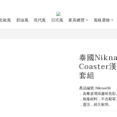
北歐風
奶油風
現代風
日式風
家具總覽
風格選物
泰國Niknax
Coaste
套組
產品編號: Niknax06
．為餐桌增添趣味色彩
．無毒材料，不含鄰苯
．靈活，經久耐用。