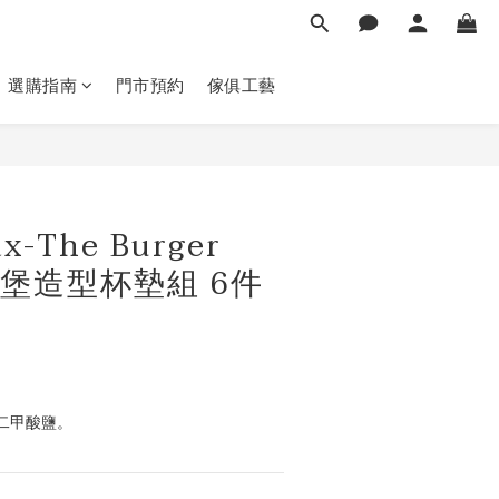
選購指南
門市預約
傢俱工藝
立即購買
-The Burger
r漢堡造型杯墊組 6件
。
二甲酸鹽。 