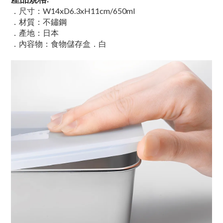
．尺寸：W14xD6.3xH11cm/650ml
．材質：不鏽鋼
．產地：日本
．內容物：食物儲存盒．白