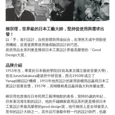
柳宗理，世界級的日本工藝大師，堅持從使用與需求出
發！
以「手」進行設計，自然形體與用途結合，在渾然天成中突顯使
用機能，並透過實際使用徹底驗證設計的巧思。
廚房用品全系列更是獲得日本工業設計界最高榮譽的「
Good
Design
大賞」
品牌介紹
1915
年生，畢業於日本藝術學院
(
目前為東京國立藝術音樂大學
)
，
曾在
JunzoSakakura
建築所中研習過，西元
1950
年成立了
Yanagi(
柳
)
設計機構，
1951
年他所設計的家用廚櫃用品贏得日本工
業設計競賽首獎，
1957
年，其蝴蝶椅產品贏得義大利米蘭金獎。
柳宗理也曾擔任日本民間工藝博物館的會長，當時
85
歲的年紀，
仍有著活潑生動的設計。他的不鏽鋼家庭用品系列更是獲得日本
工業設計界最高榮譽的
good design
賞，他可稱得上是全球最受人
景仰的設計大師之一。其作品可激勵年輕一代的設計師們，也建