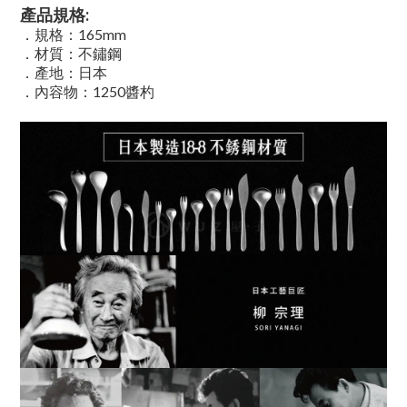
產品規格:
．規格：
165mm
．材質：不鏽鋼
．產地：日本
．內容物：1250醬杓