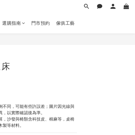
選購指南
門市預約
傢俱工藝
立即購買
適床
例不同，可能有些許誤差；圖片因光線與
異，以實際確認後為準。 
算，沙發與椅類含科技皮、棉麻等，桌椅
木製等材料。