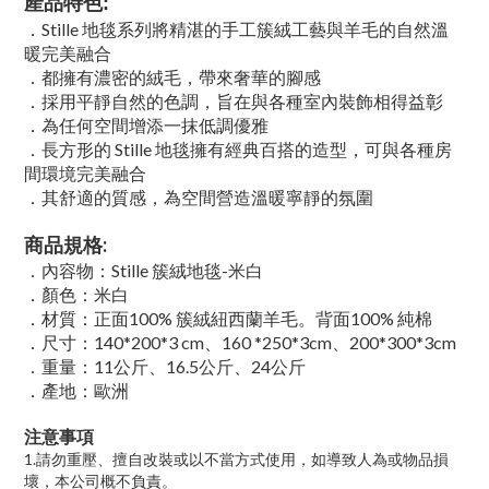
產品特色:
．Stille 地毯系列將精湛的手工簇絨工藝與羊毛的自然溫
暖完美融合
．都擁有濃密的絨毛，帶來奢華的腳感
．採用平靜自然的色調，旨在與各種室內裝飾相得益彰
．為任何空間增添一抹低調優雅
．長方形的 Stille 地毯擁有經典百搭的造型，可與各種房
間環境完美融合
．其舒適的質感，為空間營造溫暖寧靜的氛圍
商品規格:
．內容物：Stille 簇絨地毯-米白
．顏色：米白
．材質：正面100% 簇絨紐西蘭羊毛。背面100% 純棉
．尺寸：140*200*3 cm、160 *250*3cm、200*300*3cm
．重量：11公斤、16.5公斤、24公斤
．產地：歐洲
注意事項
1.
請勿重壓、擅自改裝或以不當方式使用，如導致人為或物品損
壞，本公司概不負責。