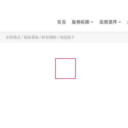
首頁
服務範圍
面層選擇
全部商品
/
風格選物
/
軟裝擺飾
/
地毯鏡子