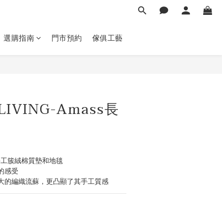
選購指南
門市預約
傢俱工藝
立即購買
LIVING-Amass長
列手工簇絨棉質墊和地毯
的感受
大的編織流蘇，更凸顯了其手工質感