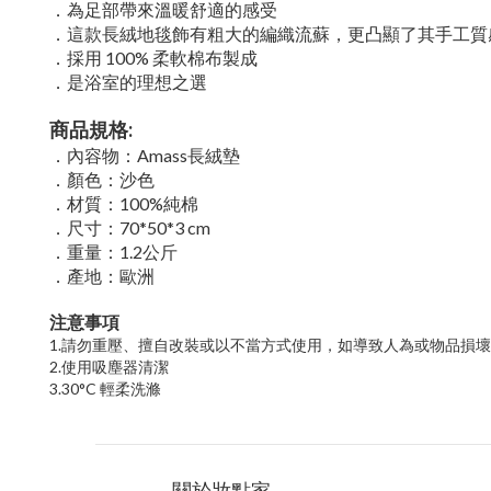
．為足部帶來溫暖舒適的感受
．這款長絨地毯飾有粗大的編織流蘇，更凸顯了其手工質
．採用 100% 柔軟棉布製成
．是浴室的理想之選
商品規格:
．內容物：Amass長絨墊
．顏色：沙色
．材質：100%純棉
．尺寸：70*50*3 cm
．重量：1.2公斤
．產地：歐洲
注意事項
1.
請勿重壓、擅自改裝或以不當方式使用，如導致人為或物品損壞
2.
使用吸塵器清潔
3.30°C 輕柔洗滌