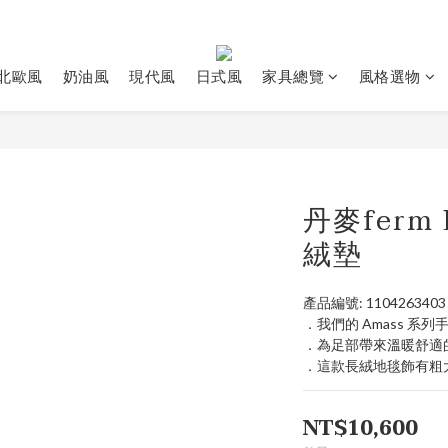
北歐風
奶油風
現代風
日式風
家具總覽
風格選物
丹麥ferm 
絨墊
產品編號: 1104263403
．我們的 Amass 系
．為足部帶來溫暖舒適
．這款長絨地毯飾有粗
NT$10,600