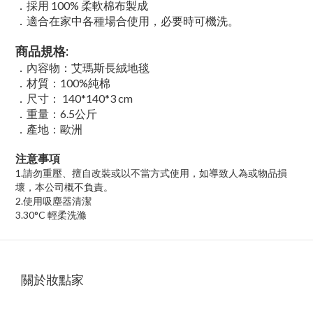
．採用 100% 柔軟棉布製成
．適合在家中各種場合使用，必要時可機洗。
商品規格:
．內容物：艾瑪斯長絨地毯
．材質：100%純棉
．尺寸： 140*140*3 cm
．重量：6.5公斤
．產地：歐洲
注意事項
1.
請勿重壓、擅自改裝或以不當方式使用，如導致人為或物品損
壞，本公司概不負責。
2.
使用吸塵器清潔
3.30°C 輕柔洗滌
關於妝點家