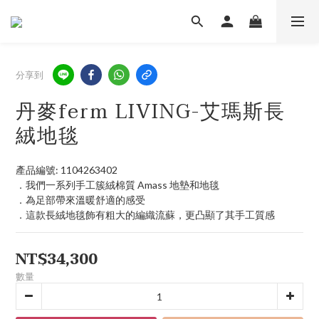
分享到
丹麥ferm LIVING-艾瑪斯長
絨地毯
產品編號: 1104263402
．我們一系列手工簇絨棉質 Amass 地墊和地毯
．為足部帶來溫暖舒適的感受
．這款長絨地毯飾有粗大的編織流蘇，更凸顯了其手工質感
NT$34,300
數量