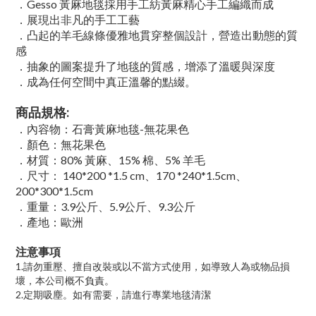
．Gesso 黃麻地毯採用手工紡黃麻精心手工編織而成
．展現出非凡的手工工藝
．凸起的羊毛線條優雅地貫穿整個設計，營造出動態的質
感
．抽象的圖案提升了地毯的質感，增添了溫暖與深度
．成為任何空間中真正溫馨的點綴。
商品規格:
．內容物：石膏黃麻地毯-無花果色
．顏色：無花果色
．材質：80% 黃麻、15% 棉、5% 羊毛
．尺寸： 140*200 *1.5 cm、170 *240*1.5cm、
200*300*1.5cm
．重量：3.9公斤、5.9公斤、9.3公斤
．產地：歐洲
注意事項
1.
請勿重壓、擅自改裝或以不當方式使用，如導致人為或物品損
壞，本公司概不負責。
2.
定期吸塵。如有需要，請進行專業地毯清潔