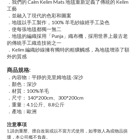
．我們的 Calm Kelim Mats 地毯重新定義了傳統的 Kelim
工藝
．並融入了現代的色彩和圖案
．地毯以手工製作，100% 羊毛紗線經手工染色
．使每張地毯都獨一無二
．地毯的編織採用「Punja」織布機，採用世界上最古老
的傳統手工織造技術之一
．Kelim 編織紗線擁有獨特的粗獷觸感，為地毯增添了額
外的質感
商品規格:
．內容物：平靜的克里姆地毯-深沙
．顏色：深沙
．材質：100%羊毛
．尺寸： 140*200cm、300*200cm
．重量：4.1公斤、8.8公斤
．產地：歐洲
注意事項
1.
請勿重壓、擅自改裝或以不當方式使用，如導致人為或物品損
壞，本公司概不負責。