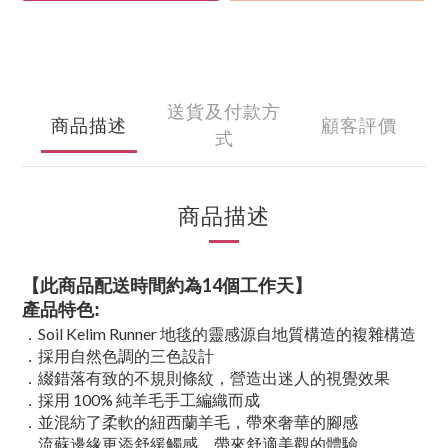
送貨及付款方
商品描述
顧客評價
式
商品描述
【此商品配送時間約為14個工作天】
產品特色:
．Soil Kelim Runner 地毯的靈感源自地質構造的複雜構造
．採用自然色調的三色設計
．綴錯落有致的不規則條紋，營造出迷人的視覺效果
．採用 100% 純羊毛手工編織而成
．並混紡了柔軟的紐西蘭羊毛，帶來奢華的腳感
．流蘇邊緣更添舒緩觸感，帶來舒適美觀的體驗