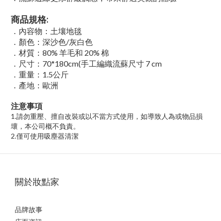
商品規格:
．內容物：土壤地毯
．顏色：深沙色/灰白色
．材質：80% 羊毛和 20% 棉
．尺寸：70*180cm(手工編織流蘇尺寸 7 cm
．重量：1.5公斤
．產地：歐洲
注意事項
1.
請勿重壓、擅自改裝或以不當方式使用，如導致人為或物品損
壞，本公司概不負責。
2.
僅可使用吸塵器清潔
關於妝點家
品牌故事